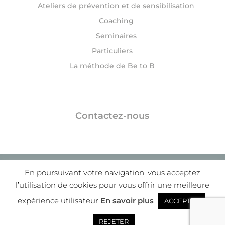
Ateliers de prévention et de sensibilisation
Coaching
Seminaires
Particuliers
La méthode de Be to B
Contactez-nous
© 2020 Be to B | Delphine DROUIN |
Mentions
En poursuivant votre navigation, vous acceptez
légales
|
Confidentialité
|
Cgv
l’utilisation de cookies pour vous offrir une meilleure
expérience utilisateur
En savoir plus
ACCEPTER
REJETER