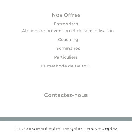
Nos Offres
Entreprises
Ateliers de prévention et de sensibilisation
Coaching
Seminaires
Particuliers
La méthode de Be to B
Contactez-nous
© 2020 Be to B | Delphine DROUIN |
Mentions
En poursuivant votre navigation, vous acceptez