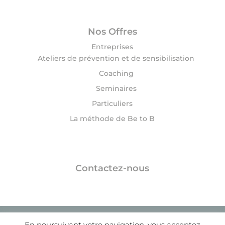
Nos Offres
Entreprises
Ateliers de prévention et de sensibilisation
Coaching
Seminaires
Particuliers
La méthode de Be to B
Contactez-nous
© 2020 Be to B | Delphine DROUIN |
Mentions
En poursuivant votre navigation, vous acceptez