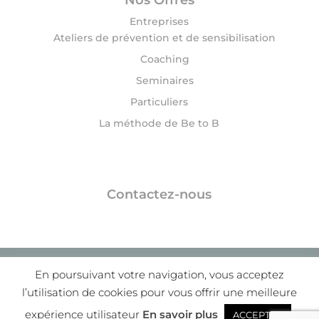
Nos Offres
Entreprises
Ateliers de prévention et de sensibilisation
Coaching
Seminaires
Particuliers
La méthode de Be to B
Contactez-nous
© 2020 Be to B | Delphine DROUIN |
Mentions
En poursuivant votre navigation, vous acceptez
légales
|
Confidentialité
|
Cgv
l’utilisation de cookies pour vous offrir une meilleure
expérience utilisateur
En savoir plus
ACCEPTER