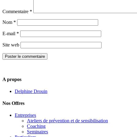
Commentaire
*
Nom
*
E-mail
*
Site web
A propos
Delphine Drouin
Nos Offres
Entreprises
Ateliers de prévention et de sensibilisation
Coaching
Seminaires